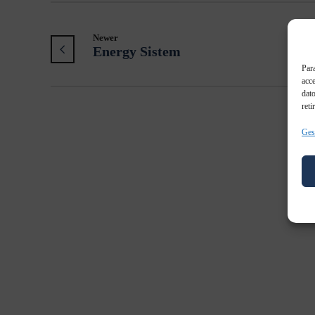
Newer
Energy Sistem
Para
acce
dato
reti
Gest