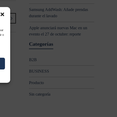
Samsung AddWash: Añade prendas
r
durante el lavado
s
Apple anunciará nuevas Mac en un
sar
evento el 27 de octubre: reporte
ir o
Categorías
B2B
BUSINESS
Producto
Sin categoría