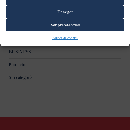
Apple anunciará nuevas Mac en un evento el 27 de octubre:
reporte
Denegar
Categorías
Ver preferencias
Política de cookies
B2B
BUSINESS
Producto
Sin categoría