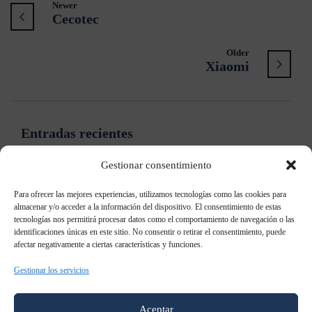
Newer
Cecotec
Older
Xiaomi
Entradas recientes
Gestionar consentimiento
Samsung: “Ya no es necesario contar qué es el Digital
Signage”
Para ofrecer las mejores experiencias, utilizamos tecnologías como las cookies para
almacenar y/o acceder a la información del dispositivo. El consentimiento de estas
tecnologías nos permitirá procesar datos como el comportamiento de navegación o las
Samsung patenta un televisor holográfico
identificaciones únicas en este sitio. No consentir o retirar el consentimiento, puede
afectar negativamente a ciertas características y funciones.
Samsung Galaxy S8: todo lo que sabemos al momento
Gestionar los servicios
Samsung AddWash: Añade prendas durante el lavado
Aceptar