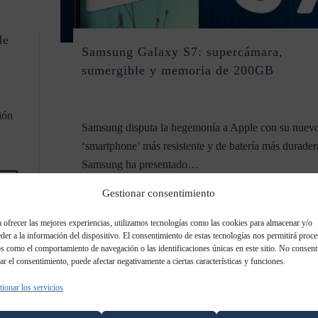
de
Samsung Galaxy S7: supercámara,
sumergible y memoria de 200GB
ión
Samsung disputa la hegemonía a Apple con su nuev
‘smartphone’ más resistente y de batería más durader
Samsung ha presentado…
0
Gestionar consentimiento
Leer más
 ofrecer las mejores experiencias, utilizamos tecnologías como las cookies para almacenar y/o
der a la información del dispositivo. El consentimiento de estas tecnologías nos permitirá proce
FEB
18
s como el comportamiento de navegación o las identificaciones únicas en este sitio. No consent
rar el consentimiento, puede afectar negativamente a ciertas características y funciones.
2016
ionar los servicios