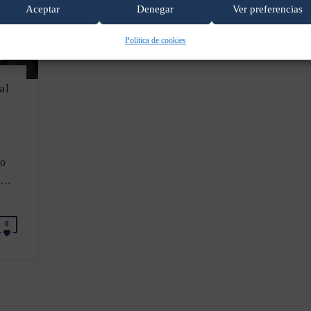
Aceptar
Denegar
Ver preferencias
Política de cookies
al
eo
xy…
0