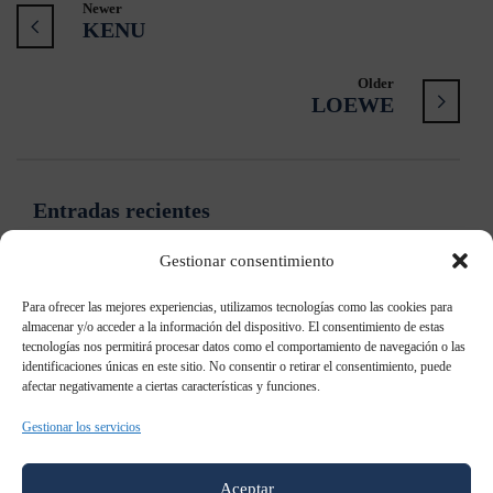
Newer
KENU
Older
LOEWE
Entradas recientes
Gestionar consentimiento
Samsung: “Ya no es necesario contar qué es el Digital
Signage”
Para ofrecer las mejores experiencias, utilizamos tecnologías como las cookies para
almacenar y/o acceder a la información del dispositivo. El consentimiento de estas
tecnologías nos permitirá procesar datos como el comportamiento de navegación o las
Samsung patenta un televisor holográfico
identificaciones únicas en este sitio. No consentir o retirar el consentimiento, puede
afectar negativamente a ciertas características y funciones.
Samsung Galaxy S8: todo lo que sabemos al momento
Gestionar los servicios
Samsung AddWash: Añade prendas durante el lavado
Aceptar