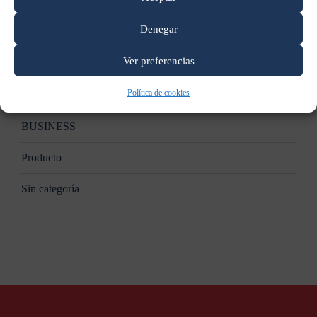
Apple anunciará nuevas Mac en un evento el 27 de octubre:
reporte
Denegar
Categorías
Ver preferencias
Política de cookies
B2B
BUSINESS
Producto
Sin categoría