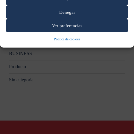
Apple anunciará nuevas Mac en un evento el 27 de octubre:
reporte
Denegar
Categorías
Ver preferencias
Política de cookies
B2B
BUSINESS
Producto
Sin categoría