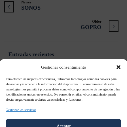
Newer
SONOS
Older
GOPRO
Entradas recientes
Gestionar consentimiento
Samsung: “Ya no es necesario contar qué es el Digital
Signage”
Para ofrecer las mejores experiencias, utilizamos tecnologías como las cookies para
almacenar y/o acceder a la información del dispositivo. El consentimiento de estas
tecnologías nos permitirá procesar datos como el comportamiento de navegación o las
Samsung patenta un televisor holográfico
identificaciones únicas en este sitio. No consentir o retirar el consentimiento, puede
afectar negativamente a ciertas características y funciones.
Samsung Galaxy S8: todo lo que sabemos al momento
Gestionar los servicios
Samsung AddWash: Añade prendas durante el lavado
Aceptar