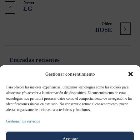
Newer
LG
Older
BOSE
Entradas recientes
Gestionar consentimiento
Samsung: “Ya no es necesario contar qué es el Digital
Signage”
Para ofrecer las mejores experiencias, utilizamos tecnologías como las cookies para
almacenar y/o acceder a la información del dispositivo. El consentimiento de estas
tecnologías nos permitirá procesar datos como el comportamiento de navegación o las
Samsung patenta un televisor holográfico
identificaciones únicas en este sitio. No consentir o retirar el consentimiento, puede
afectar negativamente a ciertas características y funciones.
Samsung Galaxy S8: todo lo que sabemos al momento
Gestionar los servicios
Samsung AddWash: Añade prendas durante el lavado
Aceptar