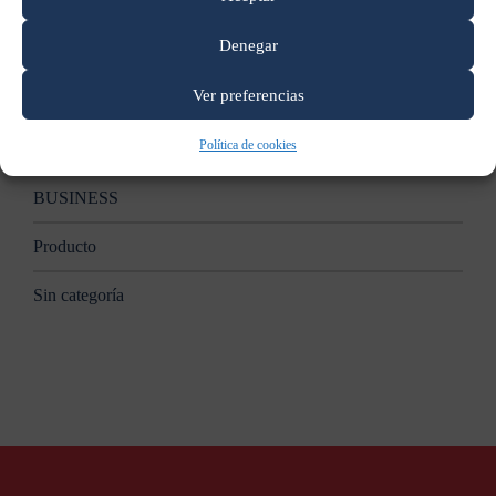
Apple anunciará nuevas Mac en un evento el 27 de octubre:
reporte
Denegar
Categorías
Ver preferencias
Política de cookies
B2B
BUSINESS
Producto
Sin categoría