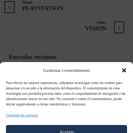
Newer
PLAYSTATION
Older
VISION
Entradas recientes
Gestionar consentimiento
Samsung: “Ya no es necesario contar qué es el Digital
Signage”
Para ofrecer las mejores experiencias, utilizamos tecnologías como las cookies para
almacenar y/o acceder a la información del dispositivo. El consentimiento de estas
tecnologías nos permitirá procesar datos como el comportamiento de navegación o las
Samsung patenta un televisor holográfico
identificaciones únicas en este sitio. No consentir o retirar el consentimiento, puede
afectar negativamente a ciertas características y funciones.
Samsung Galaxy S8: todo lo que sabemos al momento
Gestionar los servicios
Samsung AddWash: Añade prendas durante el lavado
Aceptar