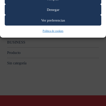
Apple anunciará nuevas Mac en un evento el 27 de octubre:
reporte
Denegar
Categorías
Ver preferencias
Política de cookies
B2B
BUSINESS
Producto
Sin categoría