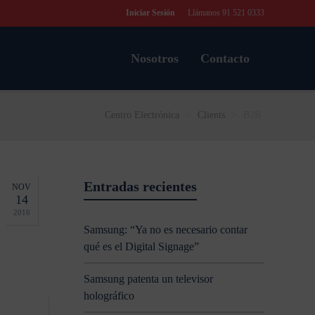
Iniciar Sesión
Llámanos 91 521 0333
Nosotros
Contacto
Centro Electrónica
>
Clients
>
B2B
Entradas recientes
NOV
14
2016
Samsung: “Ya no es necesario contar
qué es el Digital Signage”
Samsung patenta un televisor
holográfico