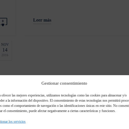
Leer más
0
NOV
14
2016
Gestionar consentimiento
 ofrecer las mejores experiencias, utilizamos tecnologías como las cookies para almacenar y/o
DYSON
der a la información del dispositivo. El consentimiento de estas tecnologías nos permitirá proce
s como el comportamiento de navegación o las identificaciones únicas en este sitio. No consent
rar el consentimiento, puede afectar negativamente a ciertas características y funciones.
ionar los servicios