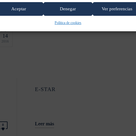
Leer más
0
Aceptar
Denegar
Ver preferencias
Política de cookies
NOV
14
2016
E-STAR
Leer más
0