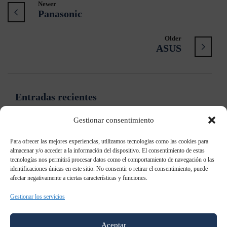
Newer
Panasonic
Older
ASUS
Entradas recientes
Gestionar consentimiento
Samsung: “Ya no es necesario contar qué es el Digital
Signage”
Para ofrecer las mejores experiencias, utilizamos tecnologías como las cookies para
almacenar y/o acceder a la información del dispositivo. El consentimiento de estas
tecnologías nos permitirá procesar datos como el comportamiento de navegación o las
Samsung patenta un televisor holográfico
identificaciones únicas en este sitio. No consentir o retirar el consentimiento, puede
afectar negativamente a ciertas características y funciones.
Samsung Galaxy S8: todo lo que sabemos al momento
Gestionar los servicios
Samsung AddWash: Añade prendas durante el lavado
Aceptar