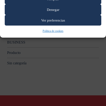
Apple anunciará nuevas Mac en un evento el 27 de octubre:
reporte
Denegar
Categorías
Ver preferencias
Política de cookies
B2B
BUSINESS
Producto
Sin categoría