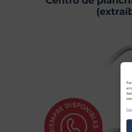
Para
acce
dato
reti
Gest