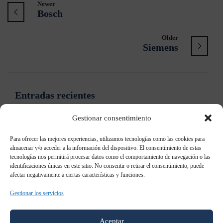
Newer
Bosch
Older
Siemens
Entradas recientes
Gestionar consentimiento
Samsung: “Ya no es necesario contar qué es el Digital
Signage”
Para ofrecer las mejores experiencias, utilizamos tecnologías como las cookies para
almacenar y/o acceder a la información del dispositivo. El consentimiento de estas
tecnologías nos permitirá procesar datos como el comportamiento de navegación o las
Samsung patenta un televisor holográfico
identificaciones únicas en este sitio. No consentir o retirar el consentimiento, puede
afectar negativamente a ciertas características y funciones.
Samsung Galaxy S8: todo lo que sabemos al momento
Gestionar los servicios
Samsung AddWash: Añade prendas durante el lavado
Aceptar