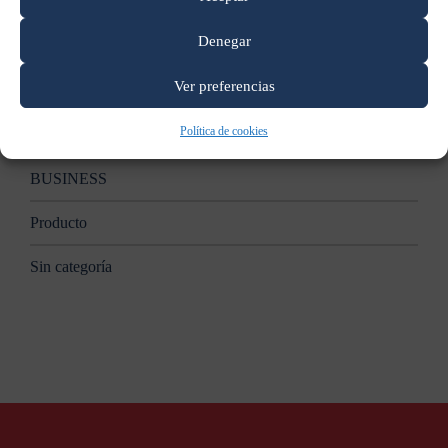
Apple anunciará nuevas Mac en un evento el 27 de octubre:
reporte
Denegar
Categorías
Ver preferencias
Política de cookies
B2B
BUSINESS
Producto
Sin categoría