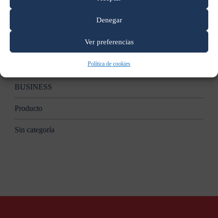
Apple anunciará nuevas Mac en un evento el 27 de octubre:
reporte
Denegar
Categorías
Ver preferencias
Política de cookies
B2B
BUSINESS
Producto
Sin categoría