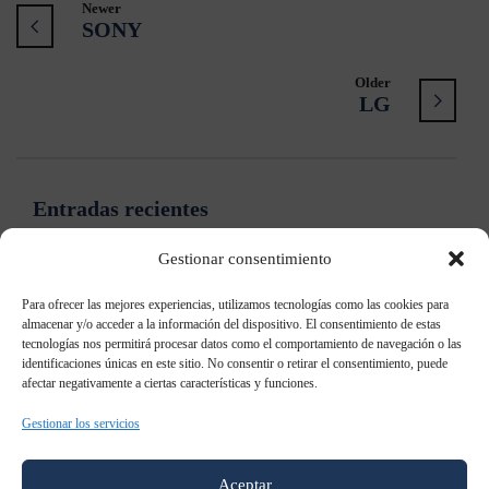
Newer
SONY
Older
LG
Entradas recientes
Gestionar consentimiento
Samsung: “Ya no es necesario contar qué es el Digital
Signage”
Para ofrecer las mejores experiencias, utilizamos tecnologías como las cookies para
almacenar y/o acceder a la información del dispositivo. El consentimiento de estas
tecnologías nos permitirá procesar datos como el comportamiento de navegación o las
Samsung patenta un televisor holográfico
identificaciones únicas en este sitio. No consentir o retirar el consentimiento, puede
afectar negativamente a ciertas características y funciones.
Samsung Galaxy S8: todo lo que sabemos al momento
Gestionar los servicios
Samsung AddWash: Añade prendas durante el lavado
Aceptar