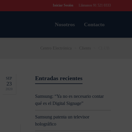
Iniciar Sesión
Llámanos 91 521 0333
Nosotros
Contacto
Centro Electrónica
>
Clients
>
CLUB
Entradas recientes
SEP
23
2020
Samsung: “Ya no es necesario contar
qué es el Digital Signage”
Samsung patenta un televisor
holográfico