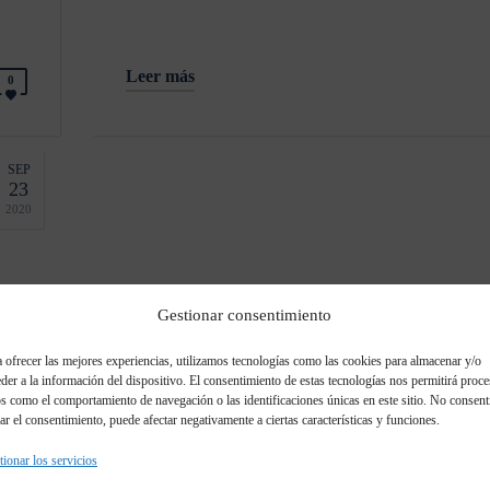
Leer más
0
SEP
23
2020
Gestionar consentimiento
 ofrecer las mejores experiencias, utilizamos tecnologías como las cookies para almacenar y/o
Corbero
der a la información del dispositivo. El consentimiento de estas tecnologías nos permitirá proce
s como el comportamiento de navegación o las identificaciones únicas en este sitio. No consent
rar el consentimiento, puede afectar negativamente a ciertas características y funciones.
ionar los servicios