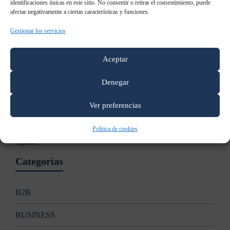
identificaciones únicas en este sitio. No consentir o retirar el consentimiento, puede
afectar negativamente a ciertas características y funciones.
Samsung: “Ya no es necesario contar qué es el Digital
Gestionar los servicios
Signage”
Samsung patenta un televisor holográfico
Aceptar
Samsung Galaxy S8: todo lo que sabemos al momento
Denegar
Ver preferencias
Samsung AddWash: Añade prendas durante el lavado
Política de cookies
Apple anunciará nuevas Mac en un evento el 27 de octubre:
reporte
Categorías
B2B
BUSINESS