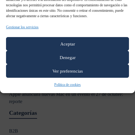
tecnologías nos permitirá procesar datos como el comportamiento de navegación o las
identificaciones únicas en este sitio. No consentir o retirar el consentimiento, puede
Entradas recientes
afectar negativamente a ciertas características y funciones.
Gestionar los servicios
Samsung: “Ya no es necesario contar qué es el Digital
Signage”
Aceptar
Samsung patenta un televisor holográfico
Denegar
Samsung Galaxy S8: todo lo que sabemos al momento
Ver preferencias
Samsung AddWash: Añade prendas durante el lavado
Política de cookies
Apple anunciará nuevas Mac en un evento el 27 de octubre:
reporte
Categorías
B2B