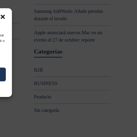
Samsung AddWash: Añade prendas
durante el lavado
Apple anunciará nuevas Mac en un
sar
evento el 27 de octubre: reporte
ir o
Categorías
B2B
BUSINESS
Producto
Sin categoría