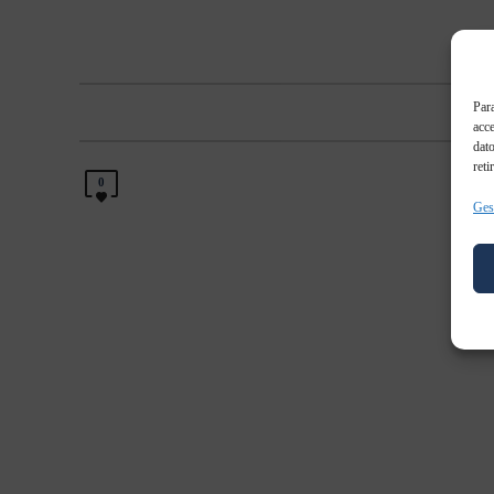
Para
acce
dato
reti
0
Gest