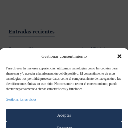
Entradas recientes
Samsung: “Ya no es necesario contar qué es el Digital
Signage”
Gestionar consentimiento
Para ofrecer las mejores experiencias, utilizamos tecnologías como las cookies para
Samsung patenta un televisor holográfico
almacenar y/o acceder a la información del dispositivo. El consentimiento de estas
tecnologías nos permitirá procesar datos como el comportamiento de navegación o las
Samsung Galaxy S8: todo lo que sabemos al momento
identificaciones únicas en este sitio. No consentir o retirar el consentimiento, puede
afectar negativamente a ciertas características y funciones.
Samsung AddWash: Añade prendas durante el lavado
Gestionar los servicios
Apple anunciará nuevas Mac en un evento el 27 de octubre:
reporte
Aceptar
Categorías