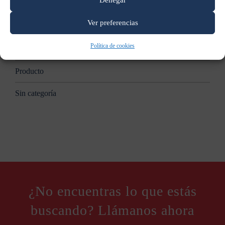
Denegar
Ver preferencias
B2B
Política de cookies
BUSINESS
Producto
Sin categoría
¿No encuentras lo que estás
buscando? Llámanos ahora