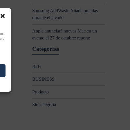
Samsung AddWash: Añade prendas
durante el lavado
Apple anunciará nuevas Mac en un
sar
evento el 27 de octubre: reporte
ir o
Categorías
B2B
BUSINESS
Producto
Sin categoría