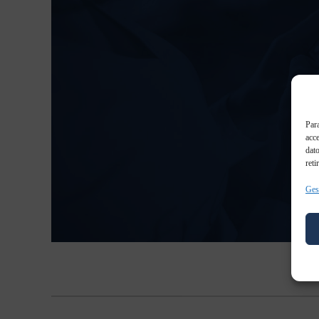
Para
acce
dato
reti
Gest