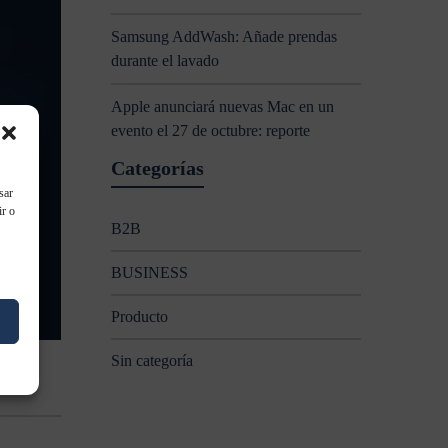
Samsung AddWash: Añade prendas
durante el lavado
Apple anunciará nuevas Mac en un
evento el 27 de octubre: reporte
Categorías
sar
ir o
B2B
BUSINESS
Producto
Sin categoría