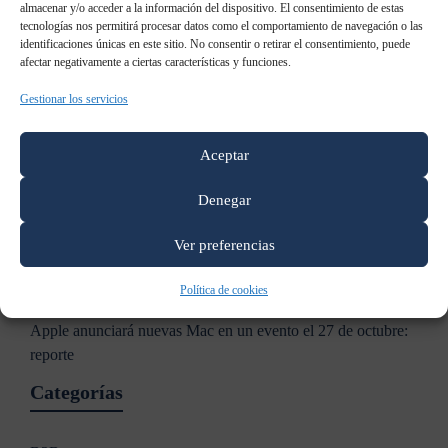
almacenar y/o acceder a la información del dispositivo. El consentimiento de estas
tecnologías nos permitirá procesar datos como el comportamiento de navegación o las
identificaciones únicas en este sitio. No consentir o retirar el consentimiento, puede
Entradas recientes
afectar negativamente a ciertas características y funciones.
Gestionar los servicios
Samsung: “Ya no es necesario contar qué es el Digital
Signage”
Aceptar
Samsung patenta un televisor holográfico
Denegar
Samsung Galaxy S8: todo lo que sabemos al momento
Ver preferencias
Samsung AddWash: Añade prendas durante el lavado
Política de cookies
Apple anunciará nuevas Mac en un evento el 27 de octubre:
reporte
Categorías