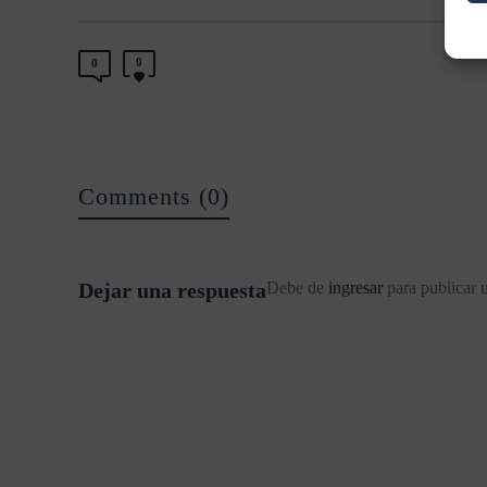
0
0
Comments (0)
Dejar una respuesta
Debe de
ingresar
para publicar 