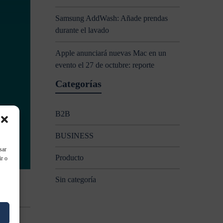
Samsung AddWash: Añade prendas
durante el lavado
Apple anunciará nuevas Mac en un
evento el 27 de octubre: reporte
Categorías
B2B
BUSINESS
sar
Producto
ir o
Sin categoría