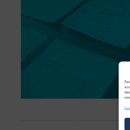
Para
acce
dato
reti
Gest