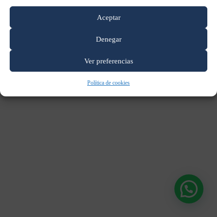
Aceptar
Denegar
CES Value, S.L.
· C/ Ciudad de Frías 24 (28021, Madrid)
Ver preferencias
Aviso legal
Política de cookies
Gestionar cookies
|
|
Política de cookies