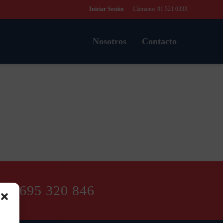
Iniciar Sesión
Llámanos 91 521 0333
Nosotros
Contacto
ora 695 320 846