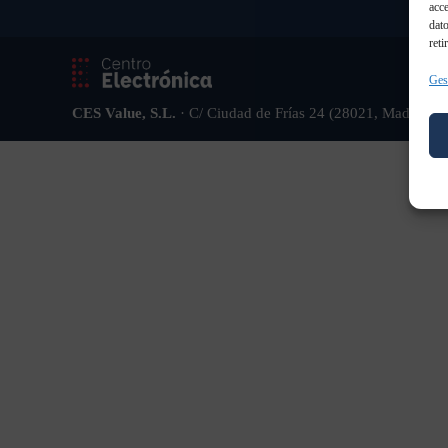
acce
dato
reti
Gest
CES Value, S.L.
· C/ Ciudad de Frías 24 (28021, Madrid)