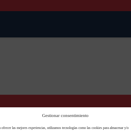
 lo que estás buscando? Llámanos ah
Gestionar consentimiento
 ofrecer las mejores experiencias, utilizamos tecnologías como las cookies para almacenar y/o