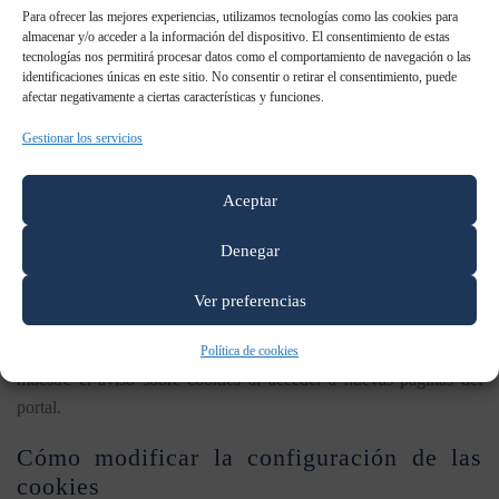
Para ofrecer las mejores experiencias, utilizamos tecnologías como las cookies para
almacenar y/o acceder a la información del dispositivo. El consentimiento de estas
CESV
muestra información sobre su Política de cookies en la
tecnologías nos permitirá procesar datos como el comportamiento de navegación o las
parte inferior de cualquier página del portal con cada inicio de
identificaciones únicas en este sitio. No consentir o retirar el consentimiento, puede
afectar negativamente a ciertas características y funciones.
sesión.
Gestionar los servicios
Ante esta información es posible llevar a cabo las siguientes
acciones:
Aceptar
Ocultar mensaje.
No se volverá a visualizar este aviso al
Denegar
acceder a cualquier página del portal durante la presente sesión.
Aquí.
Podrá obtener más información sobre qué son las
Ver preferencias
cookies, conocer la Política de cookies de
CESV
y modificar la
configuración de su navegación. Pero esto no evitará que se
Política de cookies
muestre el aviso sobre cookies al acceder a nuevas páginas del
portal.
Cómo modificar la configuración de las
cookies