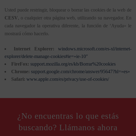
Usted puede restringir, bloquear o borrar las cookies de la web de
CESV
, o cualquier otra página web, utilizando su navegador. En
cada navegador la operativa diferente, la función de ‘Ayuda» le
mostrará cómo hacerlo.
Internet Explorer:
windows.microsoft.com/es-xl/internet-
explorer/delete-manage-cookies#ie=»ie-10″
FireFox:
support.mozilla.org/es/kb/Borrar%20cookies
Chrome:
support.google.com/chrome/answer/95647?hl=»es»
Safari:
www.apple.com/es/privacy/use-of-cookies/
¿No encuentras lo que estás
buscando? Llámanos ahora