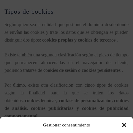
Tipos de cookies
Según quien sea la entidad que gestione el dominio desde donde
se envían las cookies y trate los datos que se obtengan se pueden
distinguir dos tipos:
cookies propias y cookies de terceros
.
Existe también una segunda clasificación según el plazo de tiempo
que permanecen almacenadas en el navegador del cliente,
pudiendo tratarse de
cookies de sesión o cookies persistentes
.
Por último, existe otra clasificación con cinco tipos de cookies
según la finalidad para la que se traten los datos
obtenidos:
cookies técnicas, cookies de personalización, cookies
de análisis, cookies publicitarias y cookies de publicidad
comportamental
.
Gestionar consentimiento
Aceptación de la Política de cookies