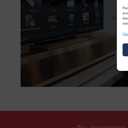
Para
acce
dato
reti
Gest
¿No encuentras